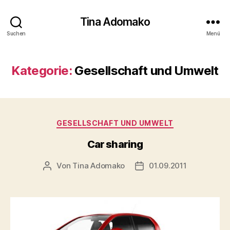
Tina Adomako
Suchen
Menü
Kategorie:
Gesellschaft und Umwelt
Kategorien
GESELLSCHAFT UND UMWELT
Car sharing
Von
Tina Adomako
01.09.2011
Beitragsautor
Veröffentlichungsdatum