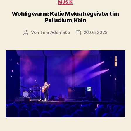
Kategorien
MUSIK
Wohlig warm: Katie Melua begeistert im
Palladium, Köln
Von
Tina Adomako
26.04.2023
Beitragsautor
Veröffentlichungsdatum