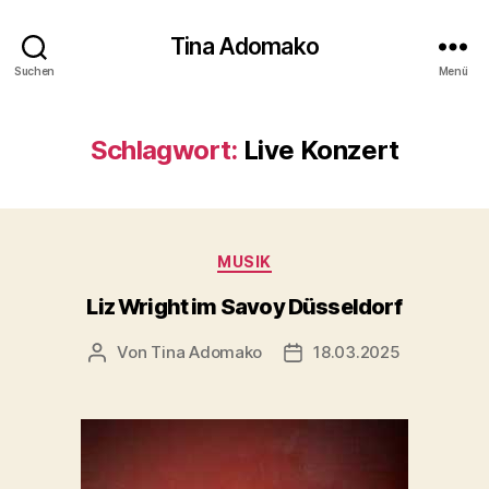
Tina Adomako
Suchen
Menü
Schlagwort:
Live Konzert
Kategorien
MUSIK
Liz Wright im Savoy Düsseldorf
Von
Tina Adomako
18.03.2025
Beitragsautor
Veröffentlichungsdatum