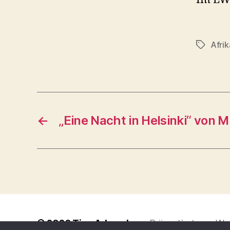
Afrik
Schlagwö
←
„Eine Nacht in Helsinki“ von M
© 2026
Tina Adomako
Präsentiert von Wo