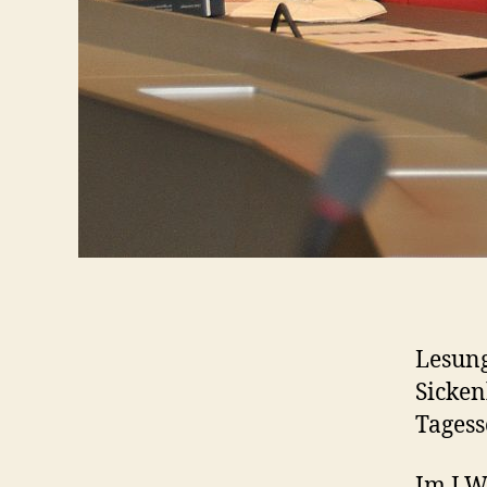
Lesung
Sicken
Tagess
Im LWL