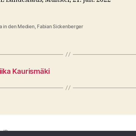
a in den Medien
,
Fabian Sickenberger
rter
iika Kaurismäki
rdPress