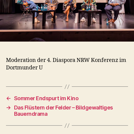
Moderation der 4. Diaspora NRW Konferenz im
Dortmunder U
←
Sommer Endspurt im Kino
→
Das Flüstern der Felder – Bildgewaltiges
Bauerndrama