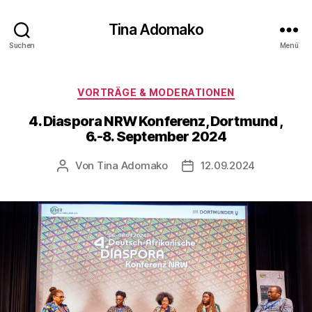
Tina Adomako
Suchen
Menü
Kategorien
VORTRÄGE & MODERATIONEN
4. Diaspora NRW Konferenz, Dortmund ,
6.-8. September 2024
Von
Tina Adomako
12.09.2024
Beitragsautor
Veröffentlichungsdatum