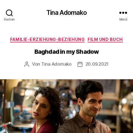
Tina Adomako
Suchen
Menü
Kategorien
FAMILIE-ERZIEHUNG-BEZIEHUNG
FILM UND BUCH
Baghdad in my Shadow
Von
Tina Adomako
20.09.2021
Beitragsautor
Veröffentlichungsdatum