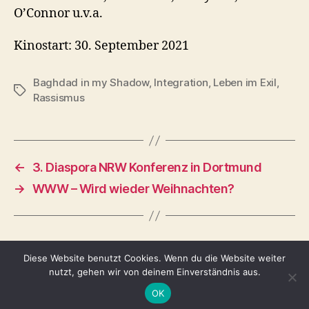
O’Connor u.v.a.
Kinostart: 30. September 2021
Baghdad in my Shadow
,
Integration
,
Leben im Exil
,
Schlagwörter
Rassismus
←
3. Diaspora NRW Konferenz in Dortmund
→
WWW – Wird wieder Weihnachten?
Diese Website benutzt Cookies. Wenn du die Website weiter
nutzt, gehen wir von deinem Einverständnis aus.
© 2026
Tina Adomako
Nach oben
↑
OK