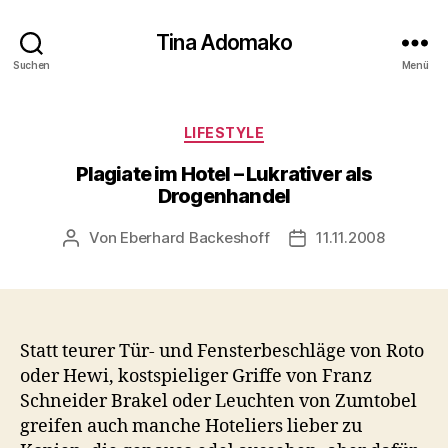
Tina Adomako
Suchen
Menü
Kategorien
LIFESTYLE
Plagiate im Hotel – Lukrativer als
Drogenhandel
Von
Eberhard Backeshoff
11.11.2008
Beitragsautor
Veröffentlichungsda
Statt teurer Tür- und Fensterbeschläge von Roto
oder Hewi, kostspieliger Griffe von Franz
Schneider Brakel oder Leuchten von Zumtobel
greifen auch manche Hoteliers lieber zu