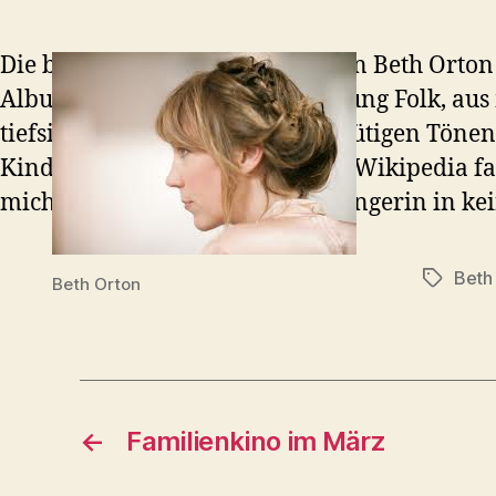
Die britische Singer/Songwriterin Beth Orton
Album präsentiert geht in Richtung Folk, 
tiefsinnigen Texten zu schwermütigen Tönen z
Kinderliedchen daherkommen. Wikipedia fass
mich gehört die Independent-Sängerin in ke
Beth
Schlagwö
Beth Orton
←
Familienkino im März