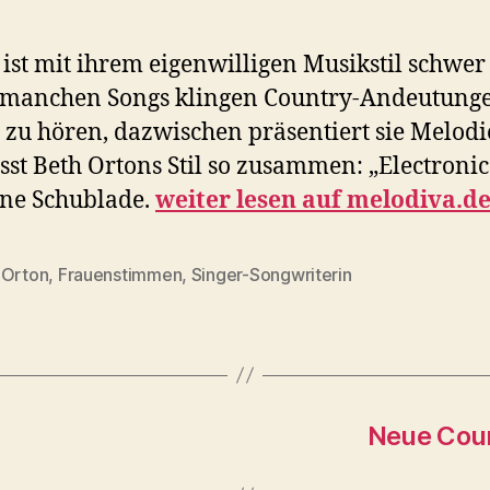
 ist mit ihrem eigenwilligen Musikstil schwe
aus manchen Songs klingen Country-Andeutun
u hören, dazwischen präsentiert sie Melodien
t Beth Ortons Stil so zusammen: „Electronic
ine Schublade.
weiter lesen auf melodiva.d
 Orton
,
Frauenstimmen
,
Singer-Songwriterin
rter
Neue Cou