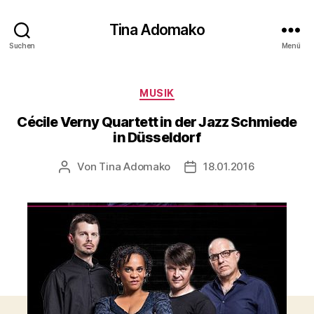
Tina Adomako
Suchen
Menü
Kategorien
MUSIK
Cécile Verny Quartett in der Jazz Schmiede
in Düsseldorf
Von
Tina Adomako
18.01.2016
Beitragsautor
Veröffentlichungsdatum