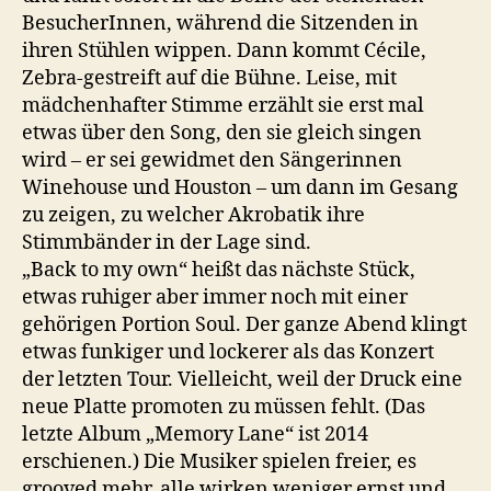
BesucherInnen, während die Sitzenden in
ihren Stühlen wippen. Dann kommt Cécile,
Zebra-gestreift auf die Bühne. Leise, mit
mädchenhafter Stimme erzählt sie erst mal
etwas über den Song, den sie gleich singen
wird – er sei gewidmet den Sängerinnen
Winehouse und Houston – um dann im Gesang
zu zeigen, zu welcher Akrobatik ihre
Stimmbänder in der Lage sind.
„Back to my own“ heißt das nächste Stück,
etwas ruhiger aber immer noch mit einer
gehörigen Portion Soul. Der ganze Abend klingt
etwas funkiger und lockerer als das Konzert
der letzten Tour. Vielleicht, weil der Druck eine
neue Platte promoten zu müssen fehlt. (Das
letzte Album „Memory Lane“ ist 2014
erschienen.) Die Musiker spielen freier, es
grooved mehr, alle wirken weniger ernst und