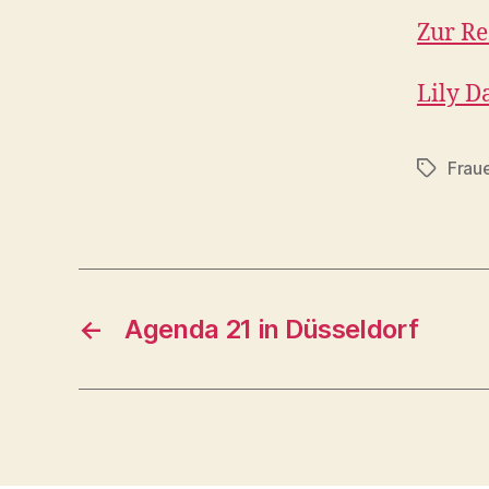
Zur Re
Lily D
Frau
Schlagwö
←
Agenda 21 in Düsseldorf