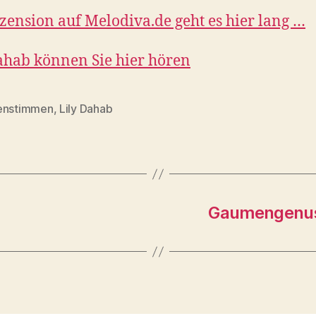
zension auf Melodiva.de geht es hier lang …
ahab können Sie hier hören
enstimmen
,
Lily Dahab
rter
Gaumengenuss: