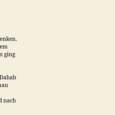
denken.
rem
n ging
y Dahab
nau
nd nach