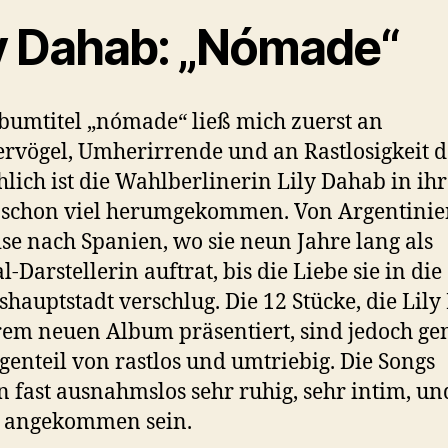
ly Dahab: „Nómade“
bumtitel „nómade“ ließ mich zuerst an
vögel, Umherirrende und an Rastlosigkeit 
hlich ist die Wahlberlinerin Lily Dahab in ih
 schon viel herumgekommen. Von Argentinie
ise nach Spanien, wo sie neun Jahre lang als
-Darstellerin auftrat, bis die Liebe sie in die
hauptstadt verschlug. Die 12 Stücke, die Lil
rem neuen Album präsentiert, sind jedoch ge
genteil von rastlos und umtriebig. Die Songs
n fast ausnahmslos sehr ruhig, sehr intim, u
g angekommen sein.