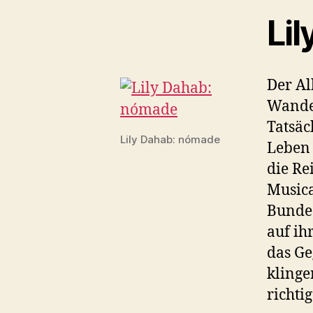
Li
Der Al
Wander
Tatsäc
Lily Dahab: nómade
Leben
die Re
Musical
Bundes
auf ih
das Ge
klinge
richti