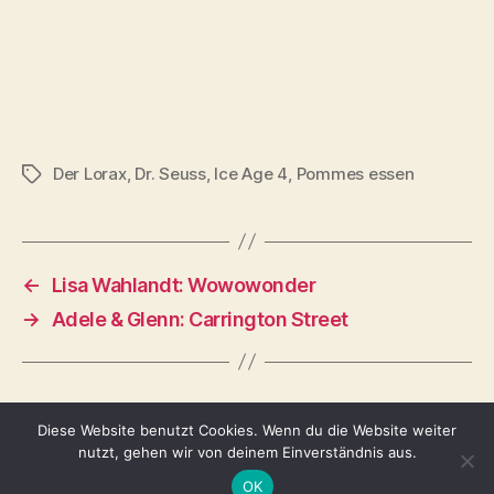
Der Lorax
,
Dr. Seuss
,
Ice Age 4
,
Pommes essen
Schlagwörter
←
Lisa Wahlandt: Wowowonder
→
Adele & Glenn: Carrington Street
Diese Website benutzt Cookies. Wenn du die Website weiter
nutzt, gehen wir von deinem Einverständnis aus.
© 2026
Tina Adomako
Nach oben
↑
OK