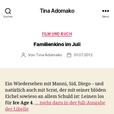
Tina Adomako
Suchen
Menü
Kategorien
FILM UND BUCH
Familienkino im Juli
Von
Tina Adomako
01.07.2012
Beitragsautor
Veröffentlichungsdatum
Ein Wiedersehen mit Manni, Sid, Diego – und
natürlich auch mit Scrat, der mit seiner blöden
Eichel sowieso an allem Schuld ist: Leinen los
für
Ice Age 4
.
… mehr dazu in der Juli-Ausgabe
der Libelle