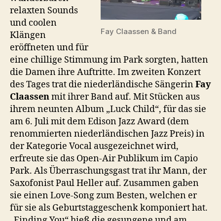
relaxten Sounds
und coolen
Fay Claassen & Band
Klängen
eröffneten und für
eine chillige Stimmung im Park sorgten, hatten
die Damen ihre Auftritte. Im zweiten Konzert
des Tages trat die niederländische Sängerin
Fay
Claassen
mit ihrer Band auf. Mit Stücken aus
ihrem neunten Album „Luck Child“, für das sie
am 6. Juli mit dem Edison Jazz Award (dem
renommierten niederländischen Jazz Preis) in
der Kategorie Vocal ausgezeichnet wird,
erfreute sie das Open-Air Publikum im Capio
Park. Als Überraschungsgast trat ihr Mann, der
Saxofonist Paul Heller auf. Zusammen gaben
sie einen Love-Song zum Besten, welchen er
für sie als Geburtstaggeschenk komponiert hat.
„Finding You“ hieß die gesungene und am