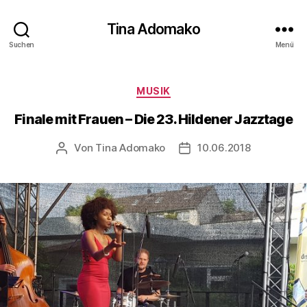
Tina Adomako
Suchen
Menü
Kategorien
MUSIK
Finale mit Frauen – Die 23. Hildener Jazztage
Von
Tina Adomako
10.06.2018
Beitragsautor
Veröffentlichungsdatum