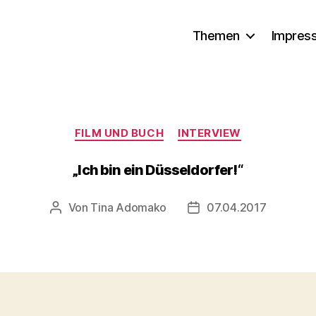
Themen
Impres
Kategorien
FILM UND BUCH
INTERVIEW
„Ich bin ein Düsseldorfer!“
Von
Tina Adomako
07.04.2017
Beitragsautor
Veröffentlichungsdatu