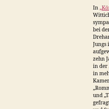
In
„Kö
Wittic
sympat
bei de
Drehar
Jungs 
aufgew
zehn J
in der
in meh
Kamera
„Romme
und „T
gefrag