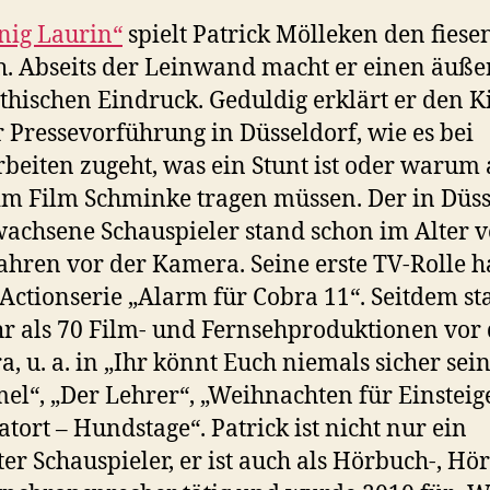
nig Laurin“
spielt Patrick Mölleken den fiesen
h. Abseits der Leinwand macht er einen äuße
hischen Eindruck. Geduldig erklärt er den 
r Pressevorführung in Düsseldorf, wie es bei
beiten zugeht, was ein Stunt ist oder warum
im Film Schminke tragen müssen. Der in Düss
achsene Schauspieler stand schon im Alter 
ahren vor der Kamera. Seine erste TV-Rolle ha
 Actionserie „Alarm für Cobra 11“. Seitdem st
r als 70 Film- und Fernsehproduktionen vor 
, u. a. in „Ihr könnt Euch niemals sicher sein
l“, „Der Lehrer“, „Weihnachten für Einsteig
atort – Hundstage“. Patrick ist nicht nur ein
ter Schauspieler, er ist auch als Hörbuch-, Hör