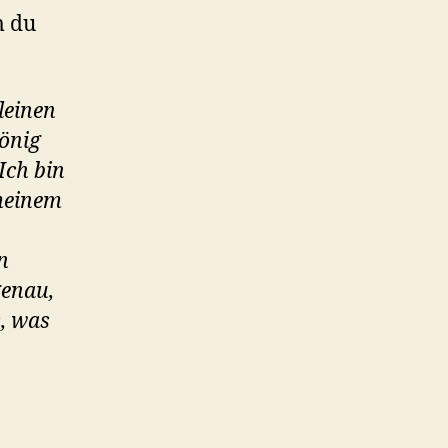
m du
leinen
König
Ich bin
meinem
n
genau,
s, was