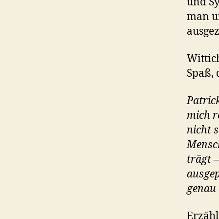
und Sy
man un
ausgez
Wittic
Spaß, 
Patric
mich r
nicht 
Mensch
trägt 
ausgep
genau 
Erzähl