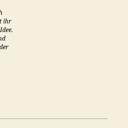
h
t ihr
Idee.
nd
 der