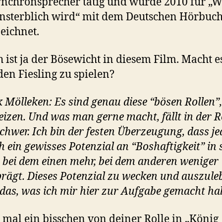
nchronsprecher tätig und wurde 2010 für „W
sterblich wird“ mit dem Deutschen Hörbuch
eichnet.
h ist ja der Bösewicht in diesem Film. Macht e
den Fiesling zu spielen?
k Mölleken: Es sind genau diese “bösen Rollen”,
eizen. Und was man gerne macht, fällt in der R
schwer. Ich bin der festen Überzeugung, dass je
 ein gewisses Potenzial an “Boshaftigkeit” in 
– bei dem einen mehr, bei dem anderen weniger
rägt. Dieses Potenzial zu wecken und auszuleb
das, was ich mir hier zur Aufgabe gemacht ha
 mal ein bisschen von deiner Rolle in „König