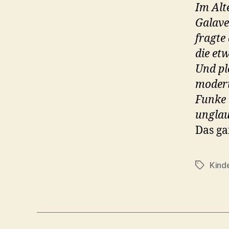
Im Alt
Galave
fragte
die et
Und pl
moderi
Funke 
unglau
Das ga
Kind
Schlagwö