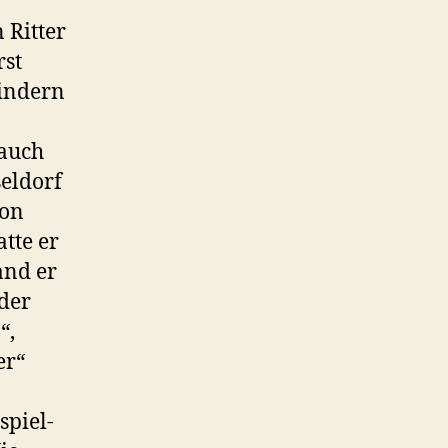
 Ritter
rst
Kindern
 auch
eldorf
von
tte er
and er
der
“,
er“
spiel-