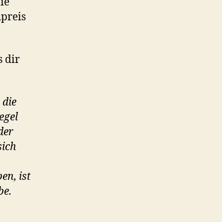
ie
preis
s dir
 die
egel
der
sich
en, ist
be.