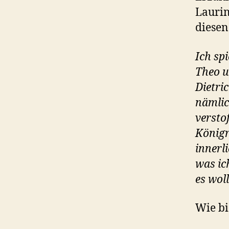
Laurin
diesen
Ich sp
Theo u
Dietri
nämlic
versto
Königr
innerl
was ich
es woll
Wie bi