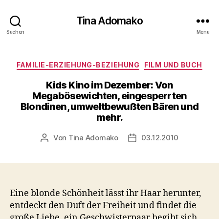
Tina Adomako
Suchen
Menü
Kategorien
FAMILIE-ERZIEHUNG-BEZIEHUNG
FILM UND BUCH
Kids Kino im Dezember: Von
Megabösewichten, eingesperrten
Blondinen, umweltbewußten Bären und
mehr.
Von
Tina Adomako
03.12.2010
Beitragsautor
Veröffentlichungsdatum
Eine blonde Schönheit lässt ihr Haar herunter,
entdeckt den Duft der Freiheit und findet die
große Liebe, ein Geschwisterpaar begibt sich