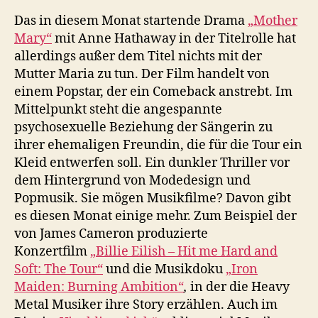
Das in diesem Monat startende Drama
„Mother
Mary“
mit Anne Hathaway in der Titelrolle hat
allerdings außer dem Titel nichts mit der
Mutter Maria zu tun. Der Film handelt von
einem Popstar, der ein Comeback anstrebt. Im
Mittelpunkt steht die angespannte
psychosexuelle Beziehung der Sängerin zu
ihrer ehemaligen Freundin, die für die Tour ein
Kleid entwerfen soll. Ein dunkler Thriller vor
dem Hintergrund von Modedesign und
Popmusik. Sie mögen Musikfilme? Davon gibt
es diesen Monat einige mehr. Zum Beispiel der
von James Cameron produzierte
Konzertfilm
„Billie Eilish – Hit me Hard and
Soft: The Tour“
und die Musikdoku
„Iron
Maiden: Burning Ambition“
,
in der die Heavy
Metal Musiker ihre Story erzählen. Auch im