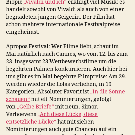
Biopic
„Vivaldi und ich“
erklingt viel Musik; es
handelt sowohl von Vivaldi als auch von einer
begnadeten jungen Geigerin. Der Film hat
schon mehrere internationale Festivalpreise
eingeheimst.
Apropos Festival: Wer Filme liebt, schaut im
Mai natürlich nach Cannes, wo vom 12. bis zum
23. insgesamt 23 Wettbewerbsfilme um die
begehrten Palmen konkurrieren. Auch hier bei
uns gibt es im Mai begehrte Filmpreise: Am 29.
werden wieder die Lolas verliehen, in 19
Kategorien. Absoluter Favorit ist
„In die Sonne
schauen“
mit elf Nominierungen, gefolgt
von
„Gelbe Briefe“
mit neun. Simon
Verhoevens
„Ach diese Lücke, diese
entsetzliche Lücke“
hat mit sieben
Nominierungen auch gute Chancen auf ein