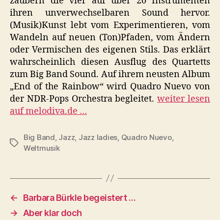
zaubern die vier auf über 20 Instrumenten
ihren unverwechselbaren Sound hervor.
(Musik)Kunst lebt vom Experimentieren, vom
Wandeln auf neuen (Ton)Pfaden, vom Ändern
oder Vermischen des eigenen Stils. Das erklärt
wahrscheinlich diesen Ausflug des Quartetts
zum Big Band Sound. Auf ihrem neusten Album
„End of the Rainbow“ wird Quadro Nuevo von
der NDR-Pops Orchestra begleitet.
weiter lesen
auf melodiva.de …
Big Band
,
Jazz
,
Jazz ladies
,
Quadro Nuevo
,
Schlagwörter
Weltmusik
←
Barbara Bürkle begeistert …
→
Aber klar doch