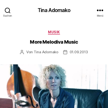
Tina Adomako
Suchen
Menü
Kategorien
MUSIK
More Melodiva Music
Von
Tina Adomako
01.09.2013
Beitragsautor
Veröffentlichungsdatum