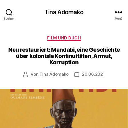
Tina Adomako
Suchen
Menü
Kategorien
FILM UND BUCH
Neu restauriert: Mandabi, eine Geschichte
über koloniale Kontinuitäten, Armut,
Korruption
Von
Tina Adomako
20.06.2021
Beitragsautor
Veröffentlichungsdatum