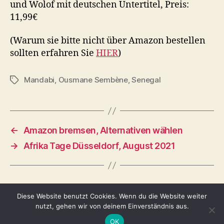
und Wolof mit deutschen Untertitel, Preis:
11,99€
(Warum sie bitte nicht über Amazon bestellen
sollten erfahren Sie
HIER
)
Mandabi
,
Ousmane Sembène
,
Senegal
Schlagwörter
←
Amazon bremsen, Alternativen wählen
→
Afrika Tage Düsseldorf, August 2021
Diese Website benutzt Cookies. Wenn du die Website weiter
nutzt, gehen wir von deinem Einverständnis aus.
© 2026
Tina Adomako
Nach oben
↑
OK