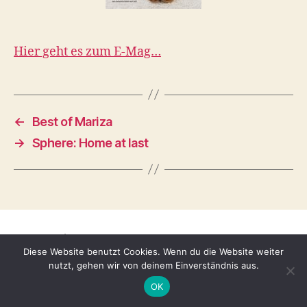
Hier geht es zum E-Mag…
←
Best of Mariza
→
Sphere: Home at last
© 2026
Tina Adomako
Nach oben
↑
Diese Website benutzt Cookies. Wenn du die Website weiter
nutzt, gehen wir von deinem Einverständnis aus.
OK