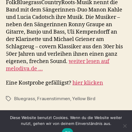
FolkBluegrassCountryRoots-Musik nennt die
Band mit dem Sängerinnen-Duo Manon Kahle
und Lucia Cadotsch ihre Musik. Die Musiker –
neben den Sängerinnen Ronny Graupe an
Gitarre, Banjo und Bass, Uli Kempendorff an
der Klarinette und Michael Griener am
Schlagzeug – covern Klassiker aus den 30er bis
50er Jahren und verleihen ihnen einen ganz
eigenen, frechen Sound.
weiter lesen auf
melodiva.de …
Eine Kostprobe gefälligst?
hier klicken
Bluegrass
,
Frauenstimmen
,
Yellow Bird
Schlagwörter
Diese Website benutzt Cookies. Wenn du die Website weiter
nutzt, gehen wir von deinem Einverständnis aus.
© 2026
Tina Adomako
Nach oben
↑