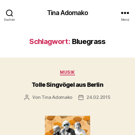
Tina Adomako
Suchen
Menü
Schlagwort:
Bluegrass
Kategorien
MUSIK
Tolle Singvögel aus Berlin
Von
Tina Adomako
24.02.2015
Beitragsautor
Veröffentlichungsdatum