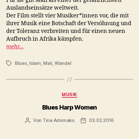
Für sie gilt Mali als einer der gefährlichsten
Auslandseinsätze weltweit.
Der Film stellt vier Musiker*innen vor, die mit
ihrer Musik eine Botschaft der Versöhnung und
der Toleranz verbreiten und für einen neuen
Aufbruch in Afrika kämpfen.
mehr…
Blues
,
Islam
,
Mali
,
Wandel
Schlagwörter
Kategorien
MUSIK
Blues Harp Women
Von
Tina Adomako
03.02.2016
Beitragsautor
Veröffentlichungsdatum