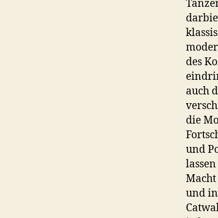
Tänzer
darbie
klassi
modern
des Ko
eindri
auch d
versch
die Mo
Fortsc
und Po
lassen
Macht 
und in
Catwal