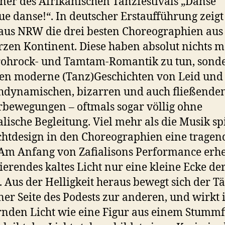
er des Afrikanischen Tanzfestivals „Danse
que danse!“. In deutscher Erstaufführung zeigt
us NRW die drei besten Choreographien au
zen Kontinent. Diese haben absolut nichts 
rohrock- und Tamtam-Romantik zu tun, sond
en moderne (Tanz)Geschichten von Leid und
hdynamischen, bizarren und auch fließende
bewegungen – oftmals sogar völlig ohne
lische Begleitung. Viel mehr als die Musik spi
chtdesign in den Choreographien eine tragen
 Am Anfang von Zafialisons Performance erhel
sierendes kaltes Licht nur eine kleine Ecke de
 Aus der Helligkeit heraus bewegt sich der T
ner Seite des Podests zur anderen, und wirkt
rnden Licht wie eine Figur aus einem Stummf