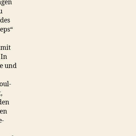
agen
u
 des
teps“
omit
 In
he und
oul-
,
mden
ien
e-