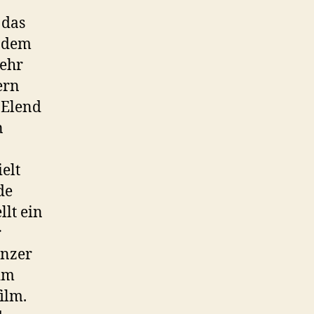
 das
s dem
mehr
ern
 Elend
n
elt
de
lt ein
r
änzer
 im
ilm.