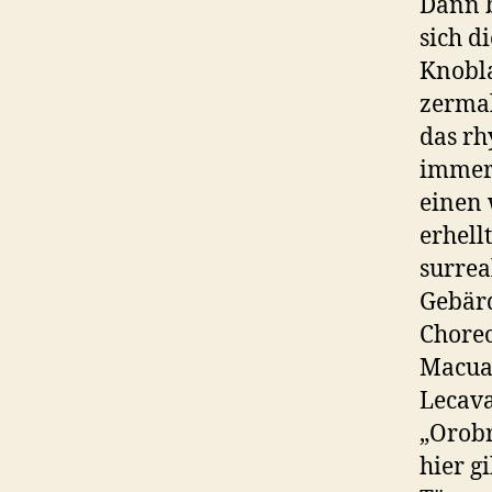
Dann b
sich d
Knobla
zerma
das rh
immer 
einen
erhell
surrea
Gebärd
Choreo
Macuac
Lecava
„Orobr
hier g