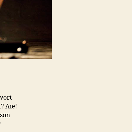
wort
? Aїe!
ison
r