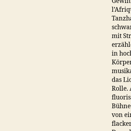
Gewinn
l’Afri
Tanzha
schwar
mit St
erzähl
in hoc
Körper
musika
das Li
Rolle.
fluori
Bühne.
von ei
flacke