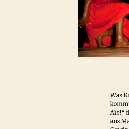
Was Kn
kommt 
Aїe!“ 
aus Ma