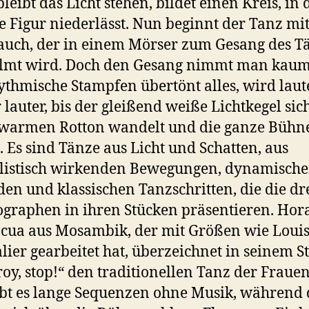
leibt das Licht stehen, bildet einen Kreis, in 
ie Figur niederlässt. Nun beginnt der Tanz mi
uch, der in einem Mörser zum Gesang des T
lmt wird. Doch den Gesang nimmt man kaum
ythmische Stampfen übertönt alles, wird lau
lauter, bis der gleißend weiße Lichtkegel sic
 warmen Rotton wandelt und die ganze Bühn
t. Es sind Tänze aus Licht und Schatten, aus
listisch wirkenden Bewegungen, dynamisch
en und klassischen Tanzschritten, die die dr
graphen in ihren Stücken präsentieren. Hor
ua aus Mosambik, der mit Größen wie Loui
lier gearbeitet hat, überzeichnet in seinem S
oy, stop!“ den traditionellen Tanz der Fraue
ibt es lange Sequenzen ohne Musik, während 