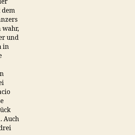
der
t dem
änzers
 wahr,
ter und
h in
e
en
ei
acio
se
tück
n. Auch
drei