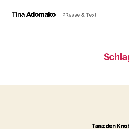
Tina Adomako
PResse & Text
Schla
Tanz den Knob