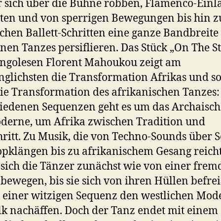
 sich über die Bühne robben, Flamenco-Einl
ten und von sperrigen Bewegungen bis hin z
schen Ballett-Schritten eine ganze Bandbreite
en Tanzes persiflieren. Das Stück „On The S
ngolesen Florent Mahoukou zeigt am
nglichsten die Transformation Afrikas und s
ie Transformation des afrikanischen Tanzes:
iedenen Sequenzen geht es um das Archaisc
derne, um Afrika zwischen Tradition und
hritt. Zu Musik, die von Techno-Sounds über S
pklängen bis zu afrikanischem Gesang reicht
 sich die Tänzer zunächst wie von einer fre
bewegen, bis sie sich von ihren Hüllen befre
 einer witzigen Sequenz den westlichen Mod
k nachäffen. Doch der Tanz endet mit einem