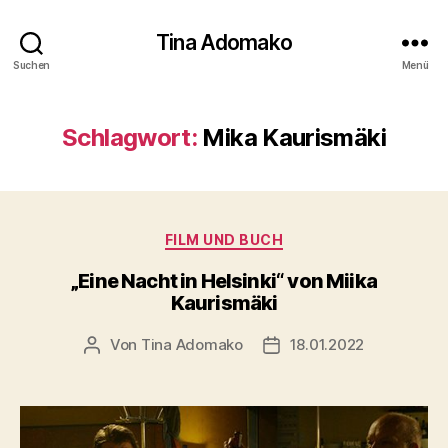
Tina Adomako
Suchen
Menü
Schlagwort:
Mika Kaurismäki
Kategorien
FILM UND BUCH
„Eine Nacht in Helsinki“ von Miika
Kaurismäki
Von
Tina Adomako
18.01.2022
Beitragsautor
Veröffentlichungsdatum