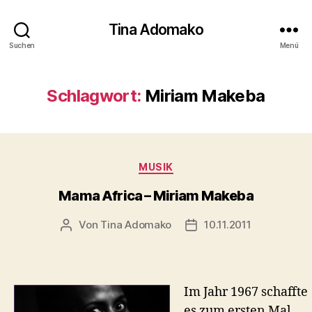
Tina Adomako
Suchen
Menü
Schlagwort:
Miriam Makeba
Kategorien
MUSIK
Mama Africa – Miriam Makeba
Von
Tina Adomako
10.11.2011
Beitragsautor
Veröffentlichungsdatu
Im Jahr 1967 schaffte
es zum ersten Mal