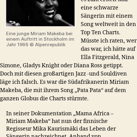
eine schwarze
Sängerin mit einem
Song weltweit in den
Top Ten Charts.
Eine junge Miriam Makeba bei
einem Auftritt in Stockholm im
Müsste ich raten, wer
Jahr 1966 © Alpenrepublik
das war, ich hätte auf
Ella Fitzgerald, Nina
Simone, Gladys Knight oder Diana Ross getippt.
Doch mit diesen großartigen Jazz -und Souldiven
läge ich falsch. Es war die Südafrikanerin Miriam
Makeba, die mit ihrem Song „Pata Pata“ auf dem
ganzen Globus die Charts stürmte.
In seiner Dokumentation „Mama Africa –
Miriam Makeba“ hat nun der finnische
Regisseur Mika Kaurismäki das Leben der
Sängerin nachzeichnet. Anhand von