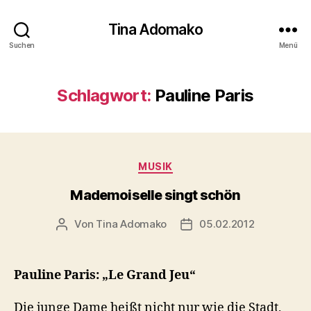
Tina Adomako
Suchen
Menü
Schlagwort:
Pauline Paris
Kategorien
MUSIK
Mademoiselle singt schön
Von
Tina Adomako
05.02.2012
Beitragsautor
Veröffentlichungsdatum
Pauline Paris: „Le Grand Jeu“
Die junge Dame heißt nicht nur wie die Stadt,