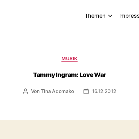
Themen
Impres
Kategorien
MUSIK
Tammy Ingram: Love War
Von
Tina Adomako
16.12.2012
Beitragsautor
Veröffentlichungsdatu