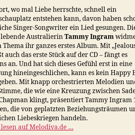
ort, wo mal Liebe herrschte, schnell ein
schauplatz entstehen kann, davon haben sch
iche Singer-Songwriter ein Lied gesungen. Di
 lebende Australierin
Tammy Ingram
widme
 Thema ihr ganzes erstes Album. Mit „Jealous
ßt auch das erste Stück auf der CD – fängt es
ns an. Und hat sich dieses Gefühl erst in eine
ung hineingeschlichen, kann es kein Happy 
eben. Mit knapp orchestrierten Melodien un
Stimme, die wie eine Kreuzung zwischen Sad
Chapman klingt, präsentiert Tammy Ingram 
en, die von geplatzten Beziehungsträumen u
lichen Liebeskriegen handeln.
 lesen auf Melodiva.de …