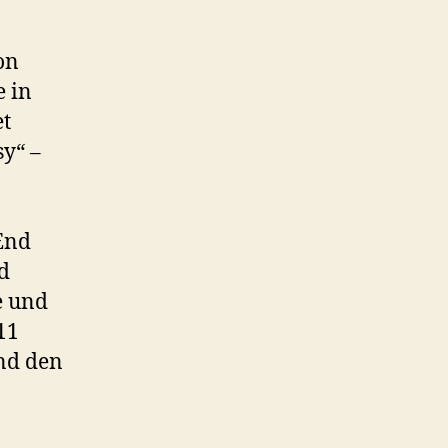
on
e in
t
y“ –
End
d
e und
11
nd den