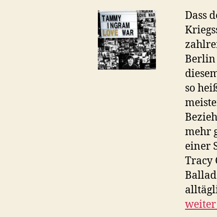
Dass d
Kriegs
zahlre
Berlin
diesem
so hei
meiste
Bezieh
mehr g
einer 
Tracy 
Ballad
alltäg
weiter