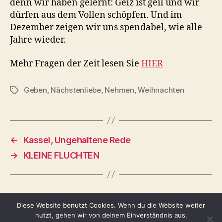
denn wir haben gelernt: Geiz ist geil und wir
dürfen aus dem Vollen schöpfen. Und im
Dezember zeigen wir uns spendabel, wie alle
Jahre wieder.
Mehr Fragen der Zeit lesen Sie
HIER
Geben
,
Nächstenliebe
,
Nehmen
,
Weihnachten
Schlagwörter
←
Kassel, Ungehaltene Rede
→
KLEINE FLUCHTEN
Diese Website benutzt Cookies. Wenn du die Website weiter
nutzt, gehen wir von deinem Einverständnis aus.