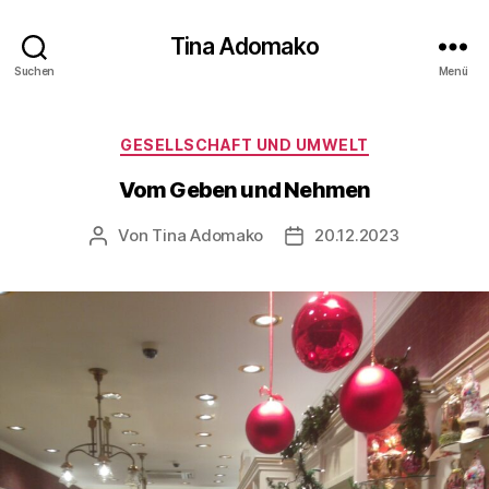
Tina Adomako
Suchen
Menü
Kategorien
GESELLSCHAFT UND UMWELT
Vom Geben und Nehmen
Von
Tina Adomako
20.12.2023
Beitragsautor
Veröffentlichungsdatum