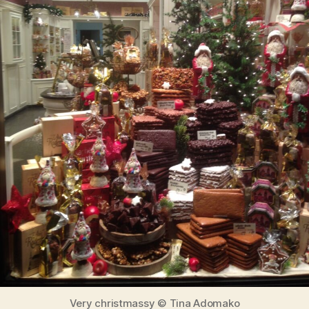
Very christmassy © Tina Adomako