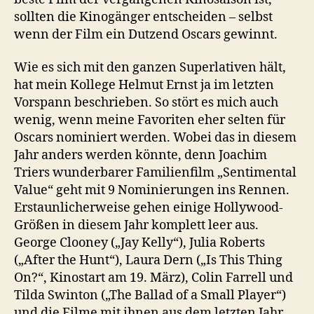
sollten die Kinogänger entscheiden – selbst
wenn der Film ein Dutzend Oscars gewinnt.
Wie es sich mit den ganzen Superlativen hält,
hat mein Kollege Helmut Ernst ja im letzten
Vorspann beschrieben. So stört es mich auch
wenig, wenn meine Favoriten eher selten für
Oscars nominiert werden. Wobei das in diesem
Jahr anders werden könnte, denn Joachim
Triers wunderbarer Familienfilm „Sentimental
Value“ geht mit 9 Nominierungen ins Rennen.
Erstaunlicherweise gehen einige Hollywood-
Größen in diesem Jahr komplett leer aus.
George Clooney („Jay Kelly“), Julia Roberts
(„After the Hunt“), Laura Dern („Is This Thing
On?“, Kinostart am 19. März), Colin Farrell und
Tilda Swinton („The Ballad of a Small Player“)
und die Filme mit ihnen aus dem letzten Jahr