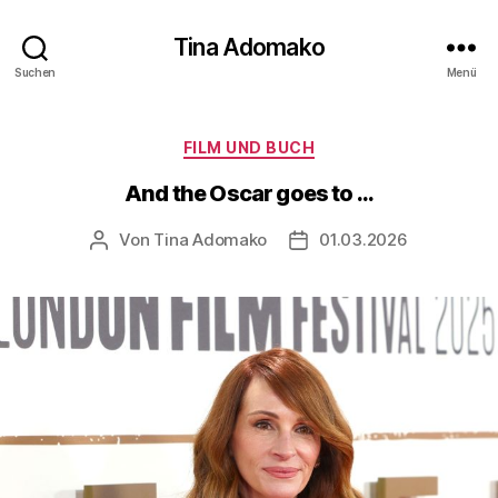
Tina Adomako
Suchen
Menü
Kategorien
FILM UND BUCH
And the Oscar goes to …
Von
Tina Adomako
01.03.2026
Beitragsautor
Veröffentlichungsdatum