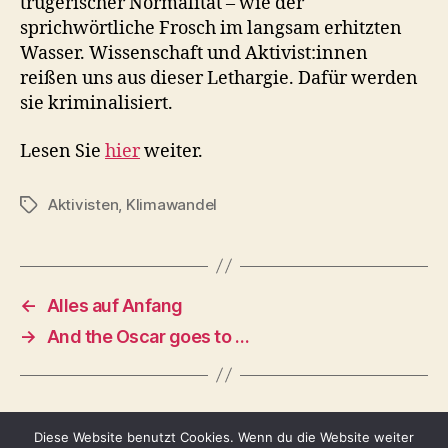
trügerischer Normalität – wie der
sprichwörtliche Frosch im langsam erhitzten
Wasser. Wissenschaft und Aktivist:innen
reißen uns aus dieser Lethargie. Dafür werden
sie kriminalisiert.
Lesen Sie
hier
weiter.
Aktivisten
,
Klimawandel
Schlagwörter
←
Alles auf Anfang
→
And the Oscar goes to …
Diese Website benutzt Cookies. Wenn du die Website weiter