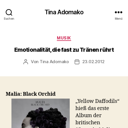
Tina Adomako
Suchen
Menü
Kategorien
MUSIK
Emotionalität, die fast zu Tränen rührt
Von
Tina Adomako
23.02.2012
Beitragsautor
Veröffentlichungsdatum
Malia: Black Orchid
„Yellow Daffodils“
hieß das erste
Album der
britischen