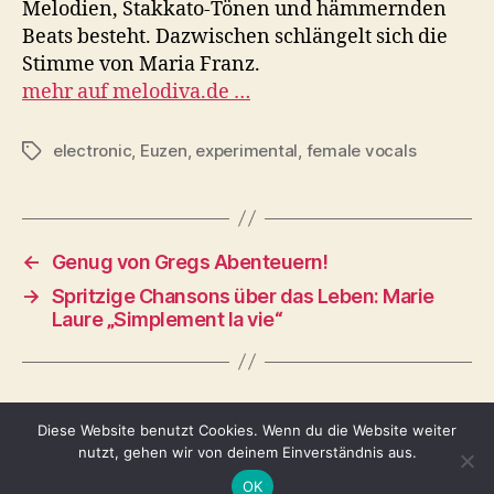
Melodien, Stakkato-Tönen und hämmernden
Beats besteht. Dazwischen schlängelt sich die
Stimme von Maria Franz.
mehr auf melodiva.de …
electronic
,
Euzen
,
experimental
,
female vocals
Schlagwörter
←
Genug von Gregs Abenteuern!
→
Spritzige Chansons über das Leben: Marie
Laure „Simplement la vie“
Diese Website benutzt Cookies. Wenn du die Website weiter
nutzt, gehen wir von deinem Einverständnis aus.
© 2026
Tina Adomako
Nach oben
↑
OK