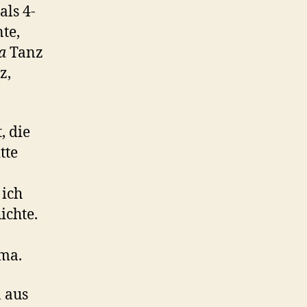
als 4-
te,
a
Tanz
z,
, die
tte
 ich
ichte.
ma.
 aus