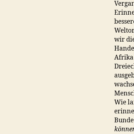
Vergan
Erinne
besser
Weltor
wir di
Handel
Afrika
Dreiec
ausgeb
wachse
Mensch
Wie la
erinne
Bundes
können