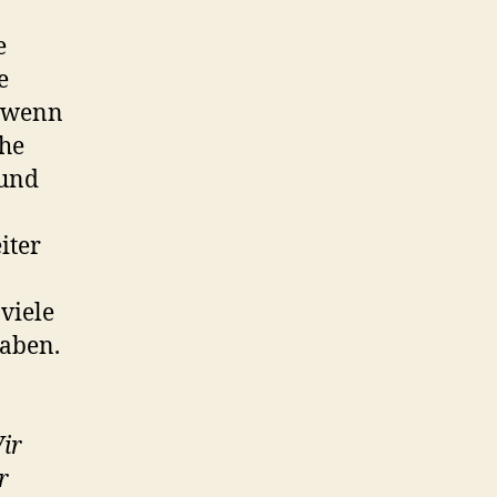
e
e
, wenn
che
 und
iter
viele
haben.
ir
r