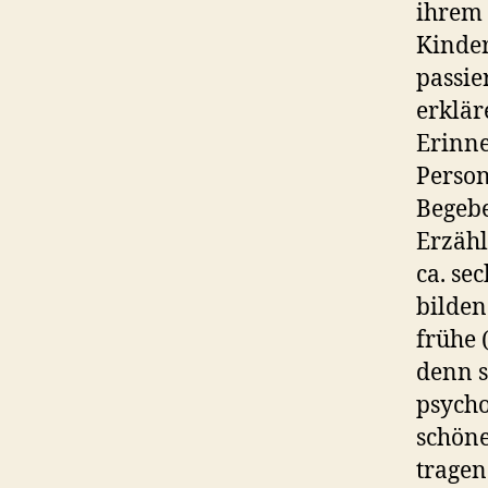
ihrem 
Kinder
passie
erklär
Erinne
Person
Begebe
Erzähl
ca. se
bilde
frühe 
denn s
psycho
schöne
tragen