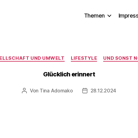
Themen
Impres
Kategorien
ELLSCHAFT UND UMWELT
LIFESTYLE
UND SONST 
Glücklich erinnert
Von
Tina Adomako
28.12.2024
Beitragsautor
Veröffentlichungsdatu