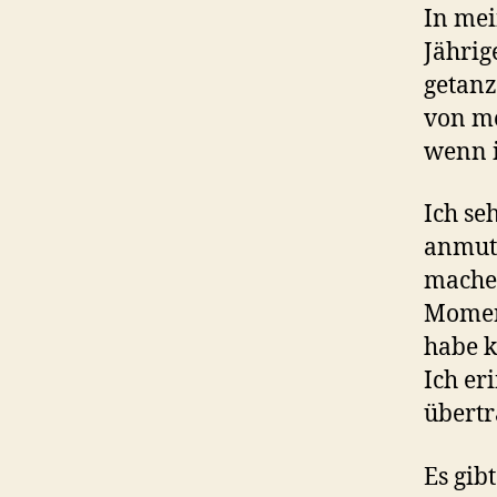
In mei
Jährig
getanz
von me
wenn i
Ich se
anmut
mache
Moment
habe k
Ich er
übertr
Es gib