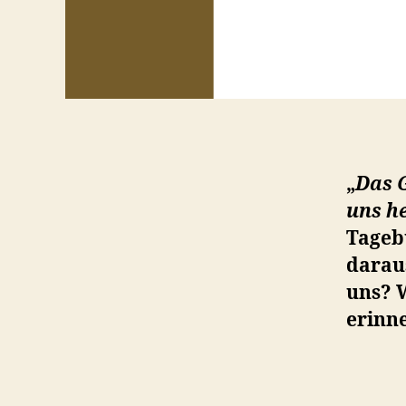
„
Das G
uns h
Tagebu
darau
uns? W
erinn