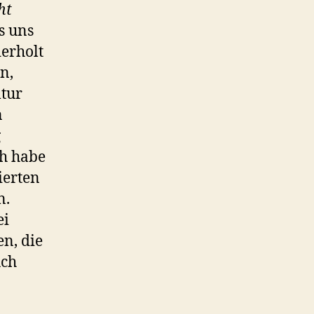
ht
s uns
derholt
n,
tur
n
g
ch habe
ierten
n.
ei
en, die
uch