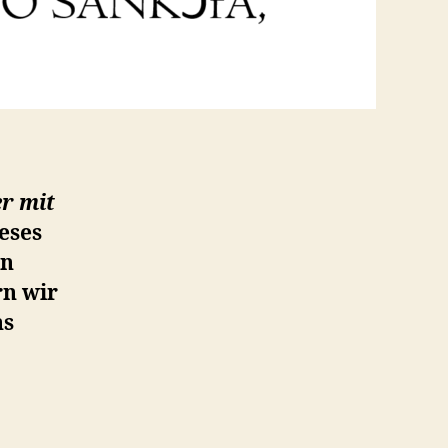
r mit
eses
en
n wir
ns