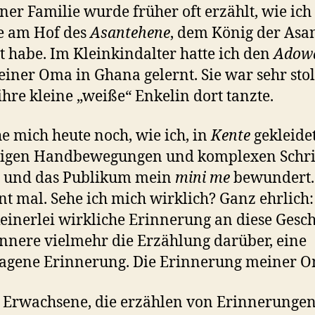
ner Familie wurde früher oft erzählt, wie ich 
e am Hof des
Asantehene
, dem König der Asan
t habe. Im Kleinkindalter hatte ich den
Adow
iner Oma in Ghana gelernt. Sie war sehr stol
hre kleine „weiße“ Enkelin dort tanzte.
he mich heute noch, wie ich, in
Kente
gekleidet
igen Handbewegungen und komplexen Schri
 und das Publikum mein
mini me
bewundert.
 mal. Sehe ich mich wirklich? Ganz ehrlich:
einerlei wirkliche Erinnerung an diese Gesch
innere vielmehr die Erzählung darüber, eine
agene Erinnerung. Die Erinnerung meiner O
t Erwachsene, die erzählen von Erinnerungen