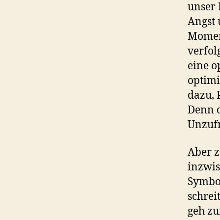
unser 
Angst 
Moment
verfol
eine o
optimi
dazu, 
Denn d
Unzufr
Aber z
inzwis
Symbol
schrei
geh zu