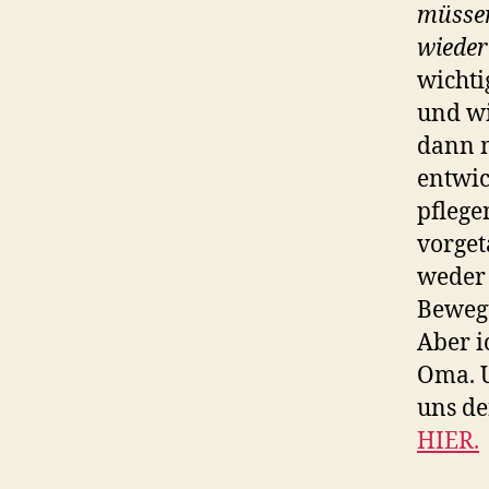
müssen
wieder
wichti
und wi
dann 
entwic
pflege
vorget
weder 
Bewegu
Aber i
Oma. U
uns de
HIER.