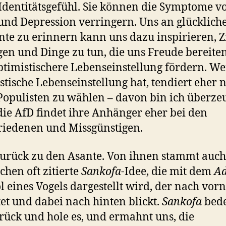
Identitätsgefühl. Sie können die Symptome v
und Depression verringern. Uns an glücklich
e zu erinnern kann uns dazu inspirieren, Z
gen und Dinge zu tun, die uns Freude bereite
ptimistischere Lebenseinstellung fördern. We
stische Lebenseinstellung hat, tendiert eher n
Populisten zu wählen – davon bin ich überzeu
ie AfD findet ihre Anhänger eher bei den
iedenen und Missgünstigen.
urück zu den Asante. Von ihnen stammt auch
chen oft zitierte
Sankofa
-Idee, die mit dem
Ad
 eines Vogels dargestellt wird, der nach vor
tet und dabei nach hinten blickt.
Sankofa
bede
rück und hole es, und ermahnt uns, die