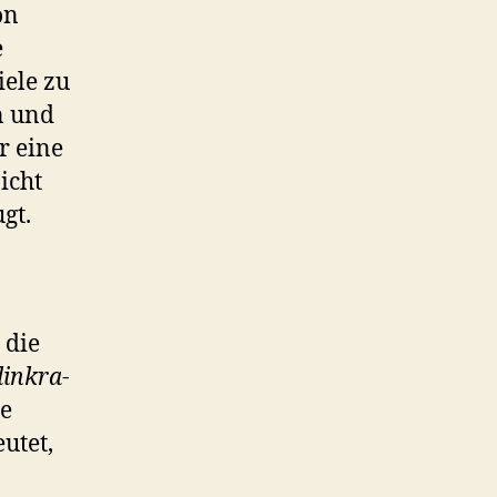
on
e
iele zu
n und
r eine
icht
gt.
 die
inkra
-
ne
utet,