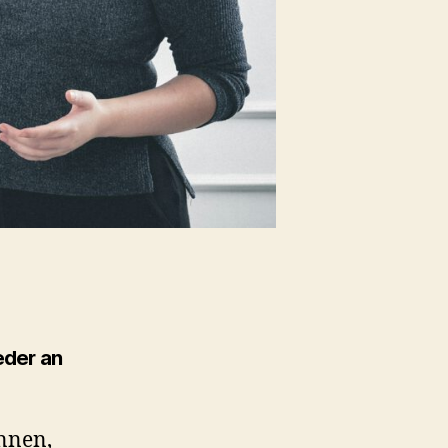
ieder an
nnen,