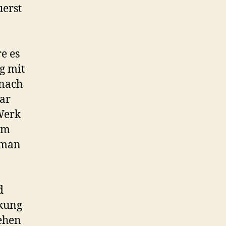
uerst
e es
g mit
 nach
ar
Werk
um
 man
d
nkung
sehen