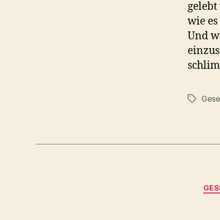
gelebt
wie es
Und we
einzus
schlim
Gese
Schlagwö
GES