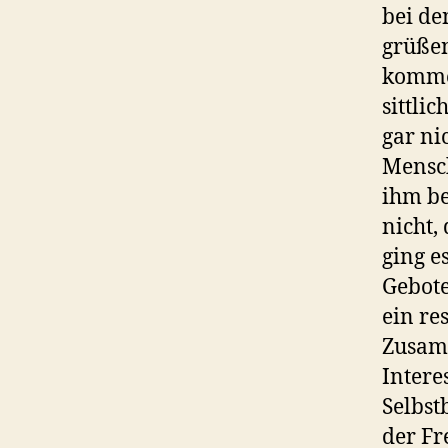
bei de
grüßen
komme
sittli
gar ni
Mensch
ihm b
nicht,
ging e
Gebote
ein re
Zusamm
Intere
Selbst
der Fr