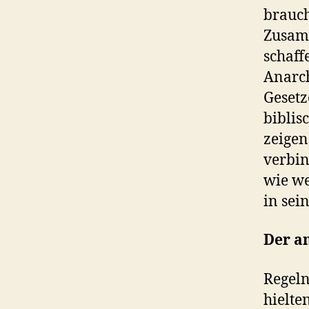
brauch
Zusam
schaff
Anarch
Geset
biblis
zeigen
verbin
wie we
in sein
Der a
Regeln
hielte