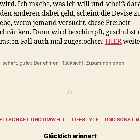
 wird. Ich mache, was ich will und scheiß dar
 den anderen dabei geht, scheint die Devise zu
he, wenn jemand versucht, diese Freiheit
chränken. Dann wird beschimpft, geschubst 
msten Fall auch mal zugestochen.
HIER
weite
llschaft
,
gutes Benehmen
,
Rücksicht
,
Zusammenleben
rter
Kategorien
ELLSCHAFT UND UMWELT
LIFESTYLE
UND SONST 
Glücklich erinnert