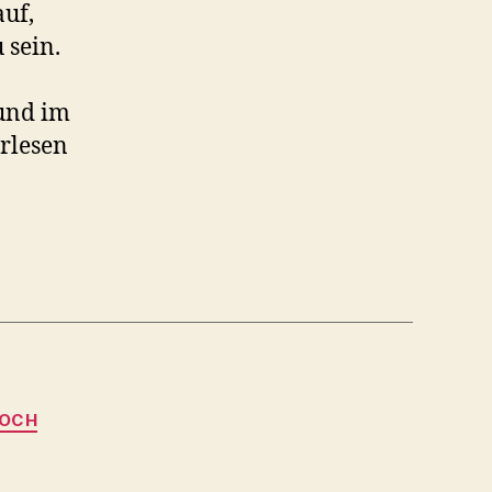
auf,
 sein.
und im
rlesen
NOCH