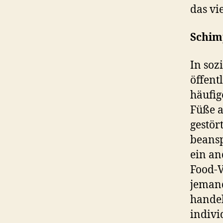
das vi
Schim
In soz
öffent
häufig
Füße a
gestör
beansp
ein an
Food-V
jemand
handel
indivi