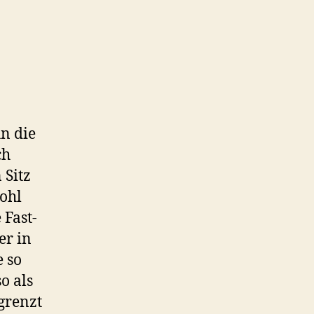
n die
ch
 Sitz
wohl
 Fast-
er in
e so
o als
grenzt