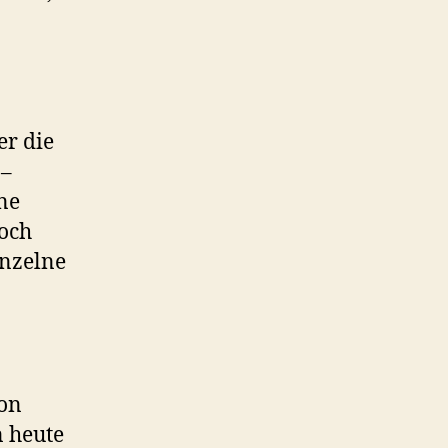
r die
 –
ne
och
inzelne
ion
n heute