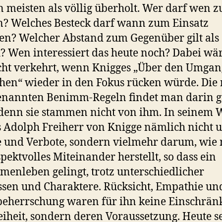
n meisten als völlig überholt. Wer darf wen z
? Welches Besteck darf wann zum Einsatz
n? Welcher Abstand zum Gegenüber gilt als
ch? Wen interessiert das heute noch? Dabei wär
cht verkehrt, wenn Knigges „Über den Umgan
en“ wieder in den Fokus rücken würde. Die
enannten Benimm-Regeln findet man darin g
 denn sie stammen nicht von ihm. In seinem 
s Adolph Freiherr von Knigge nämlich nicht 
 und Verbote, sondern vielmehr darum, wie
spektvolles Miteinander herstellt, so dass ein
enleben gelingt, trotz unterschiedlicher
ssen und Charaktere. Rücksicht, Empathie un
beherrschung waren für ihn keine Einschrä
eiheit, sondern deren Voraussetzung. Heute 