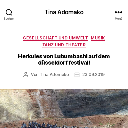
Tina Adomako
Suchen
Menü
Kategorien
GESELLSCHAFT UND UMWELT
MUSIK
TANZ UND THEATER
Herkules von Lubumbashi auf dem
düsseldorf festival!
Von
Tina Adomako
23.09.2019
Beitragsautor
Veröffentlichungsdatum