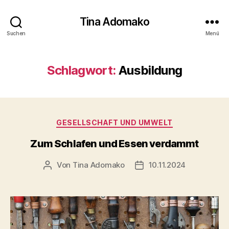
Tina Adomako
Suchen
Menü
Schlagwort:
Ausbildung
Kategorien
GESELLSCHAFT UND UMWELT
Zum Schlafen und Essen verdammt
Von
Tina Adomako
10.11.2024
Beitragsautor
Veröffentlichungsdatum