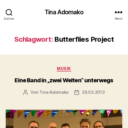
Tina Adomako
Suchen
Menü
Schlagwort:
Butterflies Project
Kategorien
MUSIK
Eine Band in „zwei Welten“ unterwegs
Von
Tina Adomako
29.03.2013
Beitragsautor
Veröffentlichungsdatum