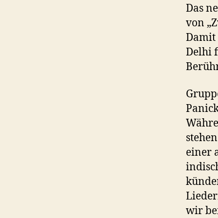
Das ne
von „Z
Damit 
Delhi 
Berüh
Gruppe
Panic
Währen
stehen
einer 
indisc
künden
Lieder
wir be