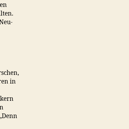
den
lten.
 Neu-
rschen,
ren in
ikern
in
 „Denn