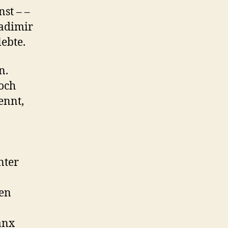
st – –
ladimir
ebte.
n.
noch
ennt,
nter
en
anx