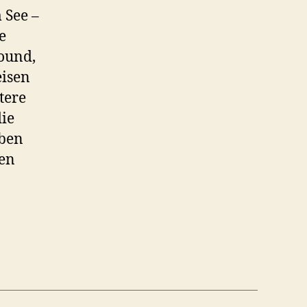
 See –
e
Sound,
eisen
tere
die
rben
men