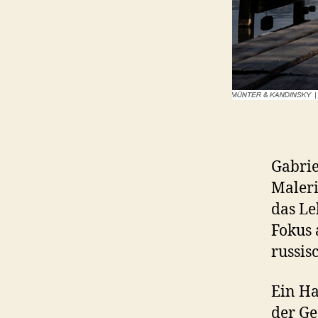
Gabrie
Maleri
das Le
Fokus 
russis
Ein Ha
der Ge