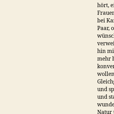
hört, 
Frauen
bei Ka
Paar, 
wünsch
verwei
hin mi
mehr b
konvent
wollen
Gleich
und sp
und st
wunder
Natur 