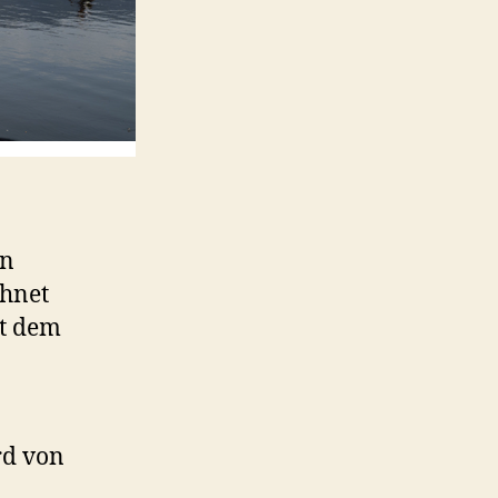
en
chnet
it dem
rd von