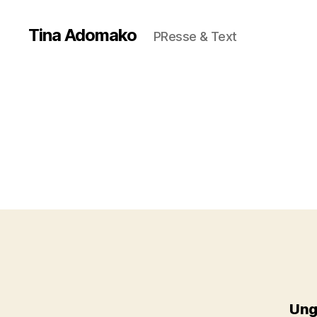
Tina Adomako
PResse & Text
Ungl