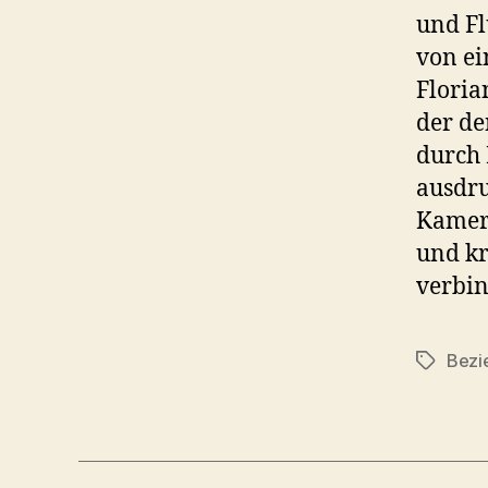
und Fl
von ei
Floria
der de
durch 
ausdru
Kamera
und kr
verbi
Bezi
Schlagwö