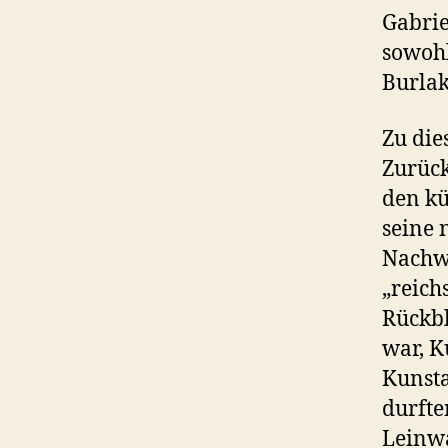
Gabrie
sowohl
Burlak
Zu die
Zurück
den kü
seine 
Nachwe
„reich
Rückbl
war, K
Kunst
durfte
Leinwa