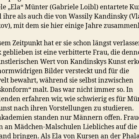
le „Ela“ Münter (Gabriele Loibl) entartete Kun
 ihre als auch die von Wassily Kandinsky (V
ov), mit dem sie hier einige Jahre zusammenl
sem Zeitpunkt hat er sie schon längst verlasse
 geblieben ist eine verbitterte Frau, die den
nstlerischen Wert von Kandinskys Kunst erk
normwidrigen Bilder versteckt und für die
lt bewahrt, während sie selbst inzwischen
skonform“ malt. Das war nicht immer so. In
enden erfahren wir, wie schwierig es für Mü
unst nach ihren Vorstellungen zu studieren.
akademien standen nur Männern offen. Frau
n an Mädchen-Malschulen Liebliches auf die
nd bringen. Als Ela von Kursen an der Phal