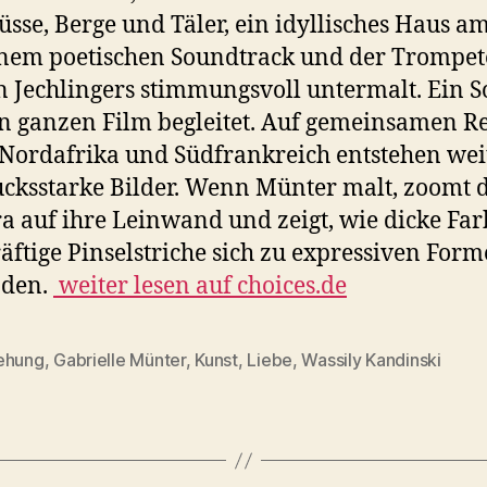
üsse, Berge und Täler, ein idyllisches Haus am
nem poetischen Soundtrack und der Trompet
n Jechlingers stimmungsvoll untermalt. Ein 
n ganzen Film begleitet. Auf gemeinsamen R
Nordafrika und Südfrankreich entstehen wei
cksstarke Bilder. Wenn Münter malt, zoomt 
 auf ihre Leinwand und zeigt, wie dicke Fa
äftige Pinselstriche sich zu expressiven For
nden.
weiter lesen auf choices.de
ehung
,
Gabrielle Münter
,
Kunst
,
Liebe
,
Wassily Kandinski
rter