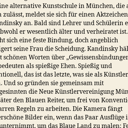
eine alternative Kunstschule in München, die
 zulässt, meldet sie sich für einen Aktzeiche
ndinsky an. Bald sind Lehrer und Schülerin 
obwohl er wesentlich älter und verheiratet ist.
t sich eine feste Bindung, doch angeblich
gert seine Frau die Scheidung. Kandinsky häl
t schönen Worten über „Gewissensbindungen
edeuten als spießige Ehen. Spießig und
ionell, das ist das letzte, was sie als Künstle
. Und so gründen sie gemeinsam mit
gesinnten die Neue Künstlervereinigung Mü
äter den Blauen Reiter, um frei von Konvent
arren Regeln zu arbeiten. Die Kamera fängt
schöne Bilder ein, wenn das Paar Ausflüge i
unternimmt, um das Blaue Land zu malen: F