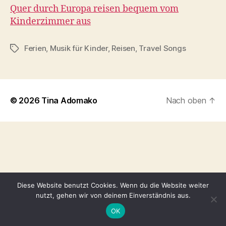
Quer durch Europa reisen bequem vom
Kinderzimmer aus
Ferien
,
Musik für Kinder
,
Reisen
,
Travel Songs
Schlagwörter
© 2026
Tina Adomako
Nach oben
↑
Diese Website benutzt Cookies. Wenn du die Website weiter
nutzt, gehen wir von deinem Einverständnis aus.
OK