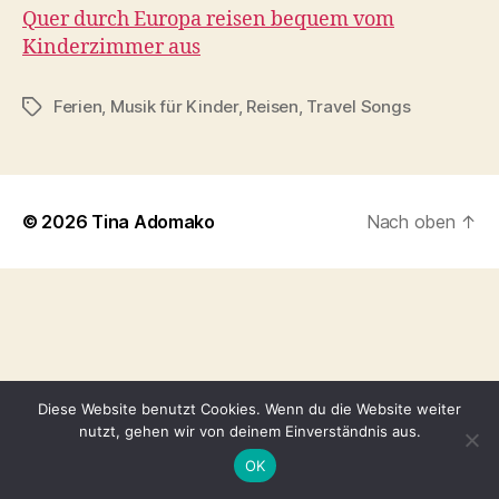
Quer durch Europa reisen bequem vom
Kinderzimmer aus
Ferien
,
Musik für Kinder
,
Reisen
,
Travel Songs
Schlagwörter
© 2026
Tina Adomako
Nach oben
↑
Diese Website benutzt Cookies. Wenn du die Website weiter
nutzt, gehen wir von deinem Einverständnis aus.
OK