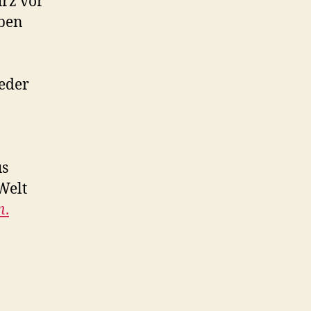
urz vor
eben
ieder
us
Welt
n
.