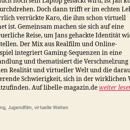
uch noch sein Laptop gehackt wird, ist Jan k
rchdrehen. Doch dann trifft er im echten L
rrlich verrückte Karo, die ihm schon virtuell
et ist. Gemeinsam machen sie sich auf eine
uerliche Reise, um Jans gehackte Identität w
tellen. Der Mix aus Realfilm und Online-
spiel integriert Gaming-Sequenzen in eine
ndlung und thematisiert die Verschmelzung
en Realität und virtueller Welt und die dara
ierende Schwierigkeit, sich in der wirklichen 
tzufinden. Auf libelle-magazin.de
weiter lese
ng
,
Jugendfilm
,
virtuelle Welten
rter