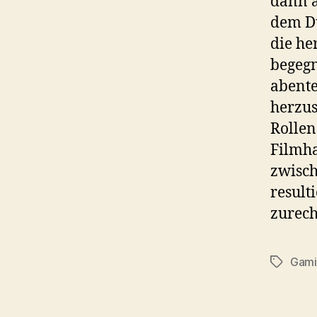
dann a
dem Du
die he
begegn
abente
herzus
Rollen
Filmha
zwisch
result
zurech
Gami
Schlagwö