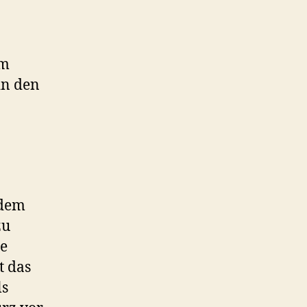
lm
in den
 dem
zu
ße
t das
ls