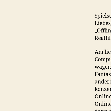
Spiels
Liebes
„Offli
Realfi
Am lie
Comput
wagemu
Fanta
andere
konzen
Online
Online