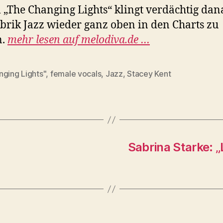
„The Changing Lights“ klingt verdächtig dana
brik Jazz wieder ganz oben in den Charts zu
n.
mehr lesen auf melodiva.de …
nging Lights"
,
female vocals
,
Jazz
,
Stacey Kent
rter
…
Sabrina Starke: „