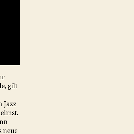
hr
, gilt
n Jazz
eimst.
ann
s neue