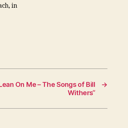
ch, in
Lean On Me – The Songs of Bill
→
Withers“