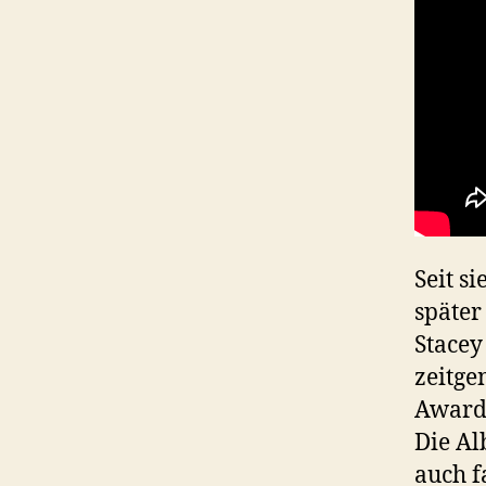
Seit s
später
Stacey
zeitge
Award 
Die A
auch f