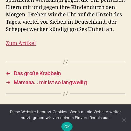
sportlichen Wettkampf gegen die Uhr peitschen
Eltern mit und gegen ihre Kinder durch den
Morgen. Drehen wir die Uhr auf die Unzeit des
Tages: viertel vor Sieben in Deutschland, der
Schepperwecker kündigt großes Unheil an.
Zum Artikel
←
Das große Krabbeln
→
Mamaaa… mir ist so langweilig
Diese Website benutzt Cookies. Wenn du die Website weiter
nutzt, gehen wir von deinem Einverständnis aus.
© 2026
Tina Adomako
Nach oben
↑
OK