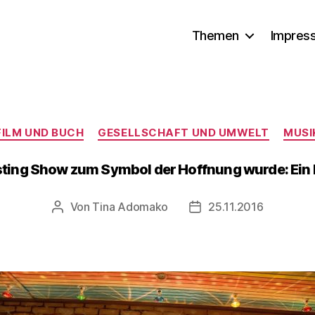
Themen
Impres
Kategorien
FILM UND BUCH
GESELLSCHAFT UND UMWELT
MUSI
sting Show zum Symbol der Hoffnung wurde: Ein L
Von
Tina Adomako
25.11.2016
Beitragsautor
Veröffentlichungsdatu