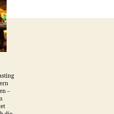
asting
bern
en –
m
et