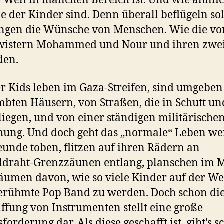
 Welt in manchen Bereich ist. Und wie ähnlic
 der Kinder sind. Denn überall beflügeln so
ngen die Wünsche von Menschen. Wie die vo
wistern Mohammed und Nour und ihren zwe
den.
er Kids leben im Gaza-Streifen, sind umgeben
bten Häusern, von Straßen, die in Schutt un
liegen, und von einer ständigen militärische
ung. Und doch geht das „normale“ Leben wei
eunde toben, flitzen auf ihren Rädern an
ldraht-Grenzzäunen entlang, planschen im 
äumen davon, wie so viele Kinder auf der Wel
erühmte Pop Band zu werden. Doch schon di
ffung von Instrumenten stellt eine große
forderung dar. Als diese geschafft ist, gibt’s 