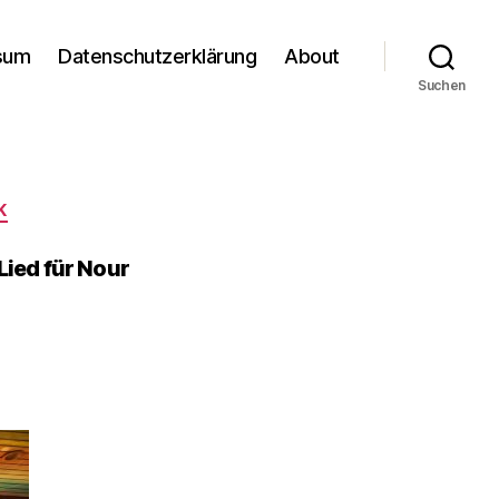
sum
Datenschutzerklärung
About
Suchen
K
ied für Nour
m