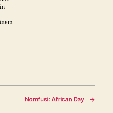
in
einem
Nomfusi: African Day
→