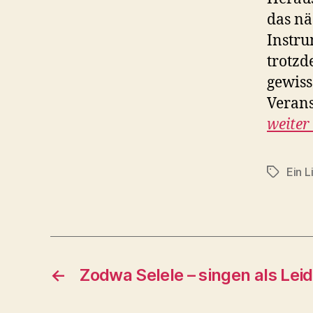
das nä
Instru
trotzd
gewiss
Verans
weiter
Ein L
Schlagwö
←
Zodwa Selele – singen als Lei