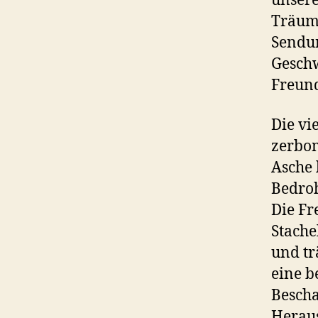
unsere
Träume
Sendu
Gesch
Freun
Die vi
zerbom
Asche 
Bedroh
Die Fr
Stache
und tr
eine b
Bescha
Heraus