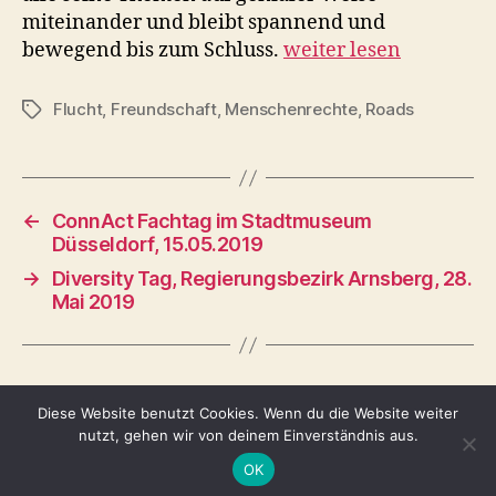
miteinander und bleibt spannend und
bewegend bis zum Schluss.
weiter lesen
Flucht
,
Freundschaft
,
Menschenrechte
,
Roads
Schlagwörter
←
ConnAct Fachtag im Stadtmuseum
Düsseldorf, 15.05.2019
→
Diversity Tag, Regierungsbezirk Arnsberg, 28.
Mai 2019
Diese Website benutzt Cookies. Wenn du die Website weiter
nutzt, gehen wir von deinem Einverständnis aus.
© 2026
Tina Adomako
Nach oben
↑
OK