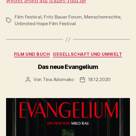
weiter lesen auf trailer-ruhr.de
Film Festival
,
Fritz Bauer Forum
,
Menschenrechte
,
Schlagwörter
Unlimited Hope Film Festival
Kategorien
FILM UND BUCH
GESELLSCHAFT UND UMWELT
Das neue Evangelium
Von
Tina Adomako
18.12.2020
Beitragsautor
Veröffentlichungsdatum