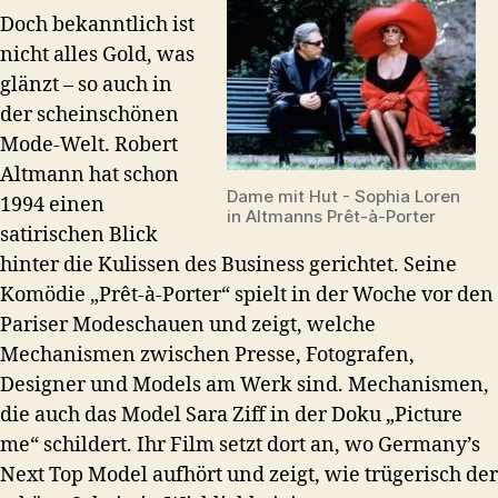
Doch bekanntlich ist
nicht alles Gold, was
glänzt – so auch in
der scheinschönen
Mode-Welt. Robert
Altmann hat schon
Dame mit Hut - Sophia Loren
1994 einen
in Altmanns Prêt-à-Porter
satirischen Blick
hinter die Kulissen des Business gerichtet. Seine
Komödie „Prêt-à-Porter“ spielt in der Woche vor den
Pariser Modeschauen und zeigt, welche
Mechanismen zwischen Presse, Fotografen,
Designer und Models am Werk sind. Mechanismen,
die auch das Model Sara Ziff in der Doku „Picture
me“ schildert. Ihr Film setzt dort an, wo Germany’s
Next Top Model aufhört und zeigt, wie trügerisch der