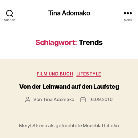
Tina Adomako
Suchen
Menü
Schlagwort:
Trends
Kategorien
FILM UND BUCH
LIFESTYLE
Von der Leinwand auf den Laufsteg
Von
Tina Adomako
16.09.2010
Beitragsautor
Veröffentlichungsdatum
Meryl Streep als gefürchtete Modeblattchefin