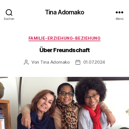
Tina Adomako
Suchen
Menü
Kategorien
FAMILIE-ERZIEHUNG-BEZIEHUNG
Über Freundschaft
Von
Tina Adomako
01.07.2024
Beitragsautor
Veröffentlichungsdatum